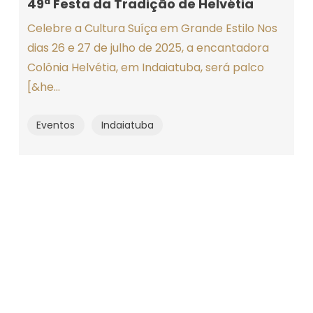
49ª Festa da Tradição de Helvétia
Celebre a Cultura Suíça em Grande Estilo Nos
dias 26 e 27 de julho de 2025, a encantadora
Colônia Helvétia, em Indaiatuba, será palco
[&he...
©2025 Descubra Indaiatuba
Eventos
Indaiatuba
by Leandro Araujo