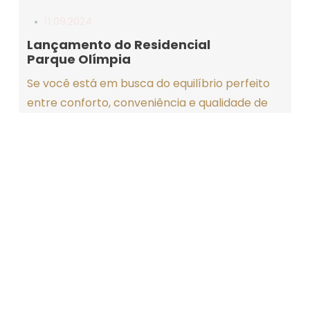
11.09.2024
Lançamento do Residencial
Parque Olímpia
©2025 Descubra Indaiatuba
Se você está em busca do equilíbrio perfeito
by Leandro Araujo
entre conforto, conveniência e qualidade de
vida, o Residencial Parque Olímpia é a escolha
idea...
Uncategorized