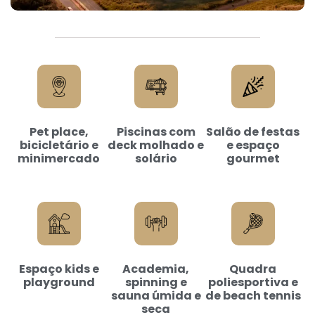
Pet place,
Piscinas com
Salão de festas
bicicletário e
deck molhado e
e espaço
minimercado
solário
gourmet
Espaço kids e
Academia,
Quadra
playground
spinning e
poliesportiva e
sauna úmida e
de beach tennis
seca