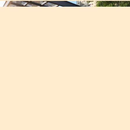
©2025 Descubra Indaiatuba
by Leandro Araujo